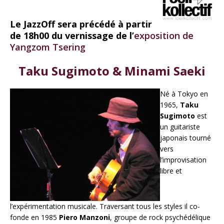
Le JazzOff sera précédé à partir
de 18h00 du vernissage de l’
exposition de
Yangzom Tsering
Taku Sugimoto & Minami Saeki
Né à Tokyo en
1965,
Taku
Sugimoto
est
un guitariste
japonais tourné
vers
l’improvisation
libre et
l’expérimentation musicale. Traversant tous les styles il co-
fonde en 1985
Piero Manzoni
, groupe de rock psychédélique