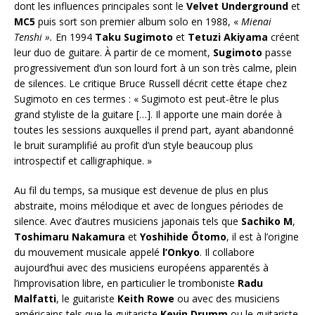
dont les influences principales sont le
Velvet Underground
et
MC5
puis sort son premier album solo en 1988, «
Mienai
Tenshi ».
En 1994
Taku Sugimoto
et
Tetuzi Akiyama
créent
leur duo de guitare. À partir de ce moment,
Sugimoto
passe
progressivement d’un son lourd fort à un son très calme, plein
de silences. Le critique Bruce Russell décrit cette étape chez
Sugimoto en ces termes : « Sugimoto est peut-être le plus
grand styliste de la guitare […]. Il apporte une main dorée à
toutes les sessions auxquelles il prend part, ayant abandonné
le bruit suramplifié au profit d’un style beaucoup plus
introspectif et calligraphique. »
Au fil du temps, sa musique est devenue de plus en plus
abstraite, moins mélodique et avec de longues périodes de
silence. Avec d’autres musiciens japonais tels que
Sachiko M
,
Toshimaru Nakamura
et
Yoshihide Ōtomo
, il est à l’origine
du mouvement musicale appelé
l’Onkyo
. Il collabore
aujourd’hui avec des musiciens européens apparentés à
l’improvisation libre, en particulier le tromboniste
Radu
Malfatti
, le guitariste
Keith Rowe
ou avec des musiciens
américains tels que le guitariste
Kevin Drumm
ou le guitariste