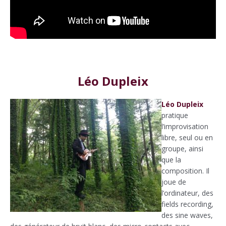
Léo Dupleix
Léo Dupleix
pratique
l’improvisation
libre, seul ou en
groupe, ainsi
que la
composition. Il
joue de
l’ordinateur, des
fields recording,
des sine waves,