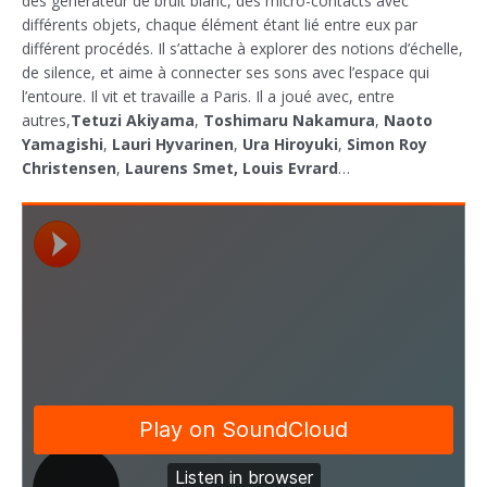
des générateur de bruit blanc, des micro-contacts avec
différents objets, chaque élément étant lié entre eux par
différent procédés. Il s’attache à explorer des notions d’échelle,
de silence, et aime à connecter ses sons avec l’espace qui
l’entoure. Il vit et travaille a Paris. Il a joué avec, entre
autres,
Tetuzi Akiyama
,
Toshimaru Nakamura
,
Naoto
Yamagishi
,
Lauri Hyvarinen
,
Ura Hiroyuki
,
Simon Roy
Christensen
,
Laurens Smet, Louis Evrard
…