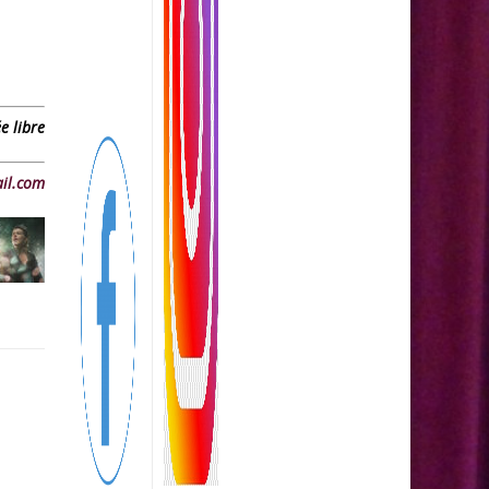
e libre
il.com