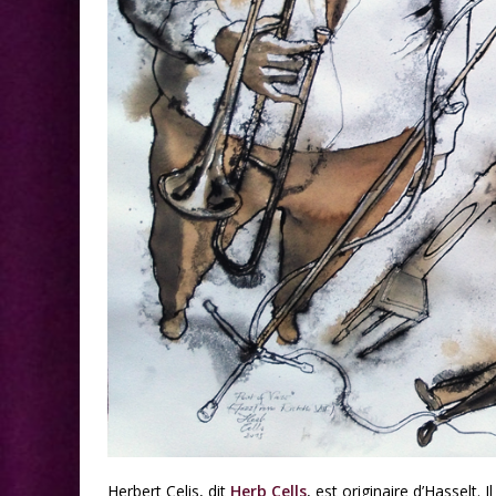
Herbert Celis, dit
Herb Cells
, est originaire d’Hasselt