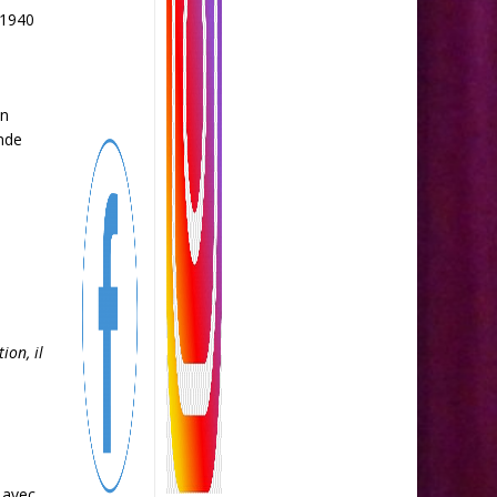
 1940
en
ande
ion, il
n avec