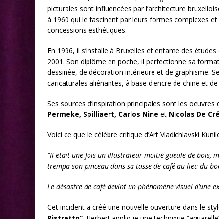
picturales sont influencées par l’architecture bruxello
à 1960 qui le fascinent par leurs formes complexes e
concessions esthétiques.
En 1996, il s’installe à Bruxelles et entame des étude
2001. Son diplôme en poche, il perfectionne sa forma
dessinée, de décoration intérieure et de graphisme. Se
caricaturales aliénantes, à base d’encre de chine et de
Ses sources d’inspiration principales sont les oeuvres
Permeke, Spilliaert, Carlos Nine
et
Nicolas De Cr
Voici ce que le célèbre critique d’Art Vladichlavski Kunilev
“Il était une fois un illustrateur moitié gueule de bois,
trempa son pinceau dans sa tasse de café au lieu du b
Le désastre de café devint un phénomène visuel d’une e
Cet incident a créé une nouvelle ouverture dans le sty
Ristretto”
. Herbert applique une technique “aquarelle”