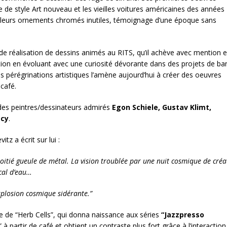
ise de style Art nouveau et les vieilles voitures américaines des années
t leurs ornements chromés inutiles, témoignage d’une époque sans
s de réalisation de dessins animés au RITS, qu’il achève avec mention 
tion en évoluant avec une curiosité dévorante dans des projets de b
s pérégrinations artistiques l’amène aujourd’hui à créer des oeuvres
 café.
 des peintres/dessinateurs admirés
Egon Schiele, Gustav Klimt,
écy
.
itz a écrit sur lui :
 moitié gueule de métal.
La vision troublée par une nuit cosmique de créat
ocal d’eau…
xplosion cosmique sidérante.”
le de “Herb Cells”, qui donna naissance aux séries
“Jazzpresso
 à partir de café et obtient un contraste plus fort grâce à l’interactio