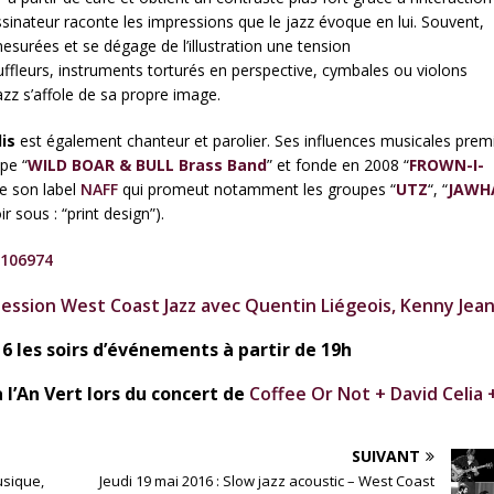
ssinateur raconte les impressions que le jazz évoque en lui. Souvent,
esurées et se dégage de l’illustration une tension
ffleurs, instruments torturés en perspective, cymbales ou violons
azz s’affole de sa propre image.
is
est également chanteur et parolier. Ses influences musicales prem
upe “
WILD BOAR & BULL Brass Band
” et fonde en 2008 “
FROWN-I-
de son label
NAFF
qui promeut notamment les groupes “
UTZ
“, “
JAWH
r sous : “print design”).
2106974
session West Coast Jazz avec Quentin Liégeois, Kenny Jea
16 les soirs d’événements à partir de 19h
 l’An Vert lors du concert de
Coffee Or Not + David Celia 
SUIVANT
usique,
Jeudi 19 mai 2016 : Slow jazz acoustic – West Coast