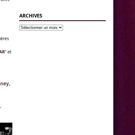
ARCHIVES
ières
AR
” et
nney,
+