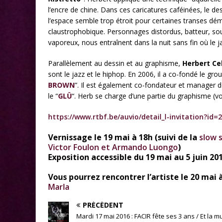
l’encre de chine. Dans ces caricatures caféinées, le de
l’espace semble trop étroit pour certaines transes dém
claustrophobique. Personnages distordus, batteur, sou
vaporeux, nous entraînent dans la nuit sans fin où le j
Parallèlement au dessin et au graphisme,
Herbert Cel
sont le jazz et le hiphop. En 2006, il a co-fondé le gro
BROWN
”. Il est également co-fondateur et manager 
le “
GLÜ
“. Herb se charge d’une partie du graphisme (voi
https://www.rtbf.be/auvio/detail_l-invitation?id=
Vernissage le 19 mai à 18h (suivi de la
slow 
Victor Foulon et Armando Luongo
)
Exposition accessible du 19 mai au 5 juin 20
Vous pourrez rencontrer l’artiste le 20 mai à
Marla
PRÉCÉDENT
Mardi 17 mai 2016 : FACIR fête ses 3 ans / Et la m