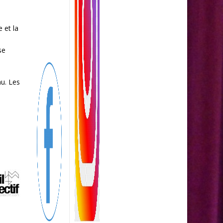
 et la
se
au. Les