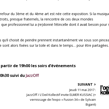
rrefour du 3ème et du 4ème art est née cette exposition. Si la musique
étroits, presque fraternels, la rencontre de ces deux mondes
ue professionnel lui a (re)donné l’étincelle dont il avait besoin pour 
ds qu’il choisit de peindre prennent instantanément vie sous son pince
e sont alors fixées sur la toile et dans le temps… pour être partagées.
 partir de 19h00 les soirs d’événements
20h30 suivi du
JazzOff
SUIVANT
Jeudi 11 mai 2017 :
JazzOff / L’Oeil Kollectif invite ELMER KUSSIAC (+
vernissage de l’expo « Fusion 34 » de Sylvain
Bigaré)