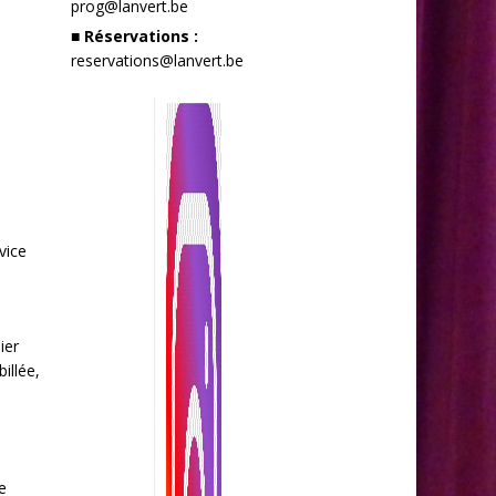
prog@lanvert.be
■ Réservations :
reservations@lanvert.be
vice
ier
illée,
e