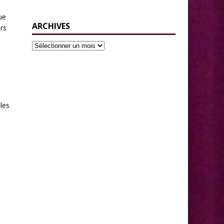
ue
ARCHIVES
rs
les