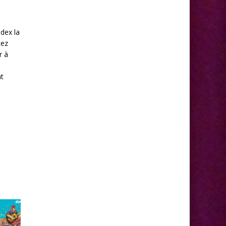
ndex la
cez
r à
nt