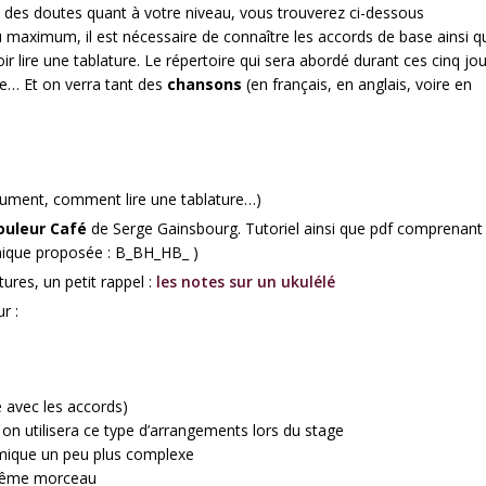
z des doutes quant à votre niveau, vous trouverez ci-dessous
au maximum, il est nécessaire de connaître les accords de base ainsi q
lire une tablature. Le répertoire qui sera abordé durant ces cinq jou
ae… Et on verra tant des
chansons
(en français, en anglais, voire en
strument, comment lire une tablature…)
ouleur Café
de Serge Gainsbourg. Tutoriel ainsi que pdf comprenant 
ique proposée : B_BH_HB_ )
tures, un petit rappel :
les notes sur un ukulélé
ur :
e avec les accords)
s on utilisera ce type d’arrangements lors du stage
thmique un peu plus complexe
 même morceau