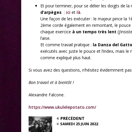
Et pour terminer, pour se délier les doigts de la 
d’arpèges
:
ici
et
là
.
Une façon de les exécuter : le majeur pince la 1è
2ème corde également en remontant, le pouce 
chaque exercice
à un tempo très lent
(j’insi
l’aise.
Et comme travail pratique :
la Danza del Gatt
exécutés avec juste le pouce et l’index, mais le 
comme expliqué plus haut.
Si vous avez des questions, n’hésitez évidemment pa
Bon travail et à bientôt !
Alexandre Falcone.
https://www.ukulelepotato.com/
PRÉCÉDENT
SAMEDI 25 JUIN 2022