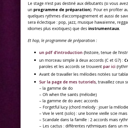
Le stage n’est pas destiné aux débutants (si vous ave
un
programme de préparation
). Pour en profiter 
quelques rythmes d’accompagnement et aussi de savoir 
sera éclectique : pop, jazz, musique hawaïenne, regg
idiomes plus exotiques) que des
instrumentaux
.
Et hop, le programme de préparation :
un pdf d’introduction
(histoire, tenue de l’in
un morceau simple à deux accords (C et G7) :
C
paroles et les accords se trouvent
par ici
(rythm
Avant de travailler les mélodies notées sur tabla
Sur la page de mes tutoriels
, travaillez ceux s
– la gamme de do
– Oh when the saints (mélodie)
– la gamme de do avec accords
– Forgetful lucy (chord melody : jouer la mélodi
– Vive le vent (solo) : une bonne vieille scie mai
– Scandale dans la famille : 2 accords mais ry
– Les cactus : différentes rythmiques dans un