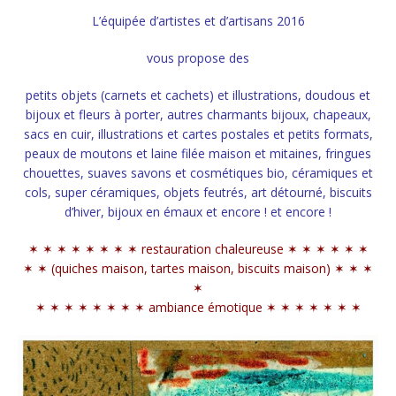
L’équipée d’artistes et d’artisans 2016
vous propose des
petits objets (carnets et cachets) et illustrations, doudous et
bijoux et fleurs à porter, autres charmants bijoux, chapeaux,
sacs en cuir, illustrations et cartes postales et petits formats,
peaux de moutons et laine filée maison et mitaines, fringues
chouettes, suaves savons et cosmétiques bio, céramiques et
cols, super céramiques, objets feutrés, art détourné, biscuits
d’hiver, bijoux en émaux et encore ! et encore !
✶ ✶ ✶ ✶ ✶ ✶ ✶ ✶ restauration chaleureuse ✶ ✶ ✶ ✶ ✶ ✶
✶ ✶ (quiches maison, tartes maison, biscuits maison) ✶ ✶ ✶
✶
✶ ✶ ✶ ✶ ✶ ✶ ✶ ✶ ambiance émotique ✶ ✶ ✶ ✶ ✶ ✶ ✶