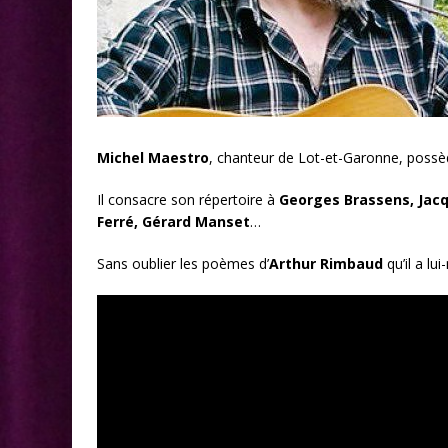
Michel Maestro
, chanteur de Lot-et-Garonne, possèd
Il consacre son répertoire à
Georges Brassens, Jacqu
Ferré, Gérard Manset
…
Sans oublier les poèmes d’
Arthur Rimbaud
qu’il a l