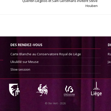
Quentin Liégeois et Sam Gerstmans invitent Steve
Houben
DES RENDEZ-VOUS
D
Carte Blanche au Conservatoire Royal de Liège
Ra
Ukulélé sur Meuse
Ja
Slow session
©
l'An Vert
- 2026