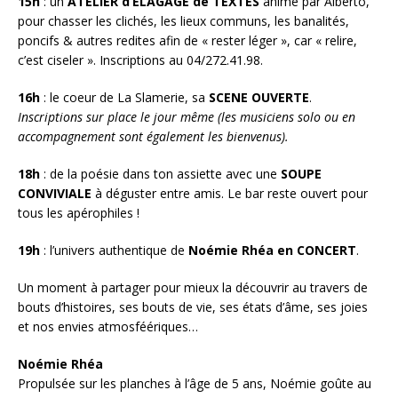
15h
: un
ATELIER d’ELAGAGE de TEXTES
animé par Alberto,
pour chasser les clichés, les lieux communs, les banalités,
poncifs & autres redites afin de « rester léger », car « relire,
c’est ciseler ». Inscriptions au 04/272.41.98.
16h
: le coeur de La Slamerie, sa
SCENE OUVERTE
.
Inscriptions sur place le jour même (les musiciens solo ou en
accompagnement sont également les bienvenus).
18h
: de la poésie dans ton assiette avec une
SOUPE
CONVIVIALE
à déguster entre amis. Le bar reste ouvert pour
tous les apérophiles !
19h
: l’univers authentique de
Noémie Rhéa en CONCERT
.
Un moment à partager pour mieux la découvrir au travers de
bouts d’histoires, ses bouts de vie, ses états d’âme, ses joies
et nos envies atmosféériques…
Noémie Rhéa
Propulsée sur les planches à l’âge de 5 ans, Noémie goûte au