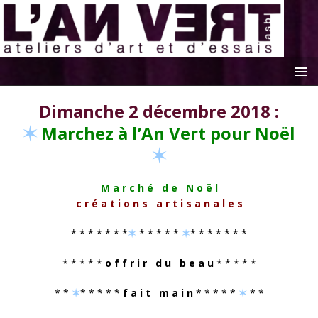
Dimanche 2 décembre 2018 :
✶
Marchez à l’An Vert pour Noël
✶
M a r c h é d e N o ë l
c r é a t i o n s a r t i s a n a l e s
* * * * * * *
✶
* * * * *
✶
* * * * * * *
* * * * *
o f f r i r d u b e a u
* * * * *
* *
✶
* * * * *
f a i t m a i n
* * * * *
✶
* *