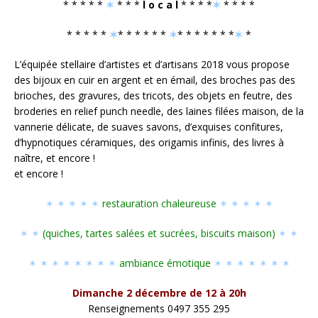
* * * * *
✶
* * *
l o c a l
* * * *
✶
* * * *
* * * * *
✶
* * * * * *
✶
* * * * * * *
✶
*
L’équipée stellaire d’artistes et d’artisans 2018 vous propose
des bijoux en cuir en argent et en émail, des broches pas des
brioches, des gravures, des tricots, des objets en feutre, des
broderies en relief punch needle, des laines filées maison, de la
vannerie délicate, de suaves savons, d’exquises confitures,
d’hypnotiques céramiques, des origamis infinis, des livres à
naître, et encore !
et encore !
✶ ✶ ✶ ✶ ✶
restauration chaleureuse
✶ ✶ ✶ ✶ ✶
✶ ✶
(quiches, tartes salées et sucrées, biscuits maison)
✶ ✶
✶ ✶ ✶ ✶ ✶ ✶ ✶ ✶
ambiance émotique
✶ ✶ ✶ ✶ ✶ ✶ ✶
Dimanche 2 décembre de 12 à 20h
Renseignements 0497 355 295