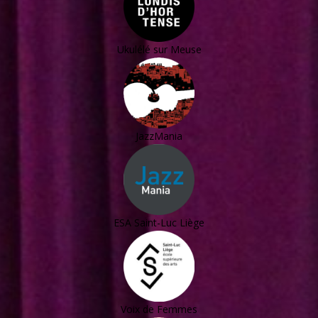
Ukulélé sur Meuse
JazzMania
ESA Saint-Luc Liège
Voix de Femmes