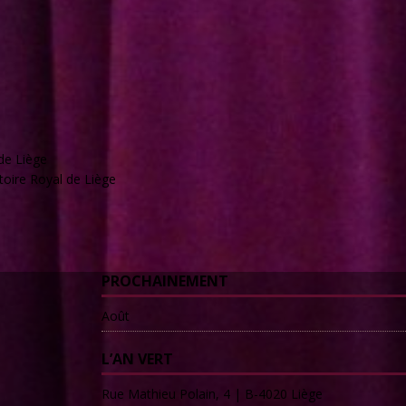
de Liège
oire Royal de Liège
PROCHAINEMENT
Août
L’AN VERT
Rue Mathieu Polain, 4 | B-4020 Liège