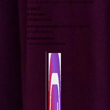
+32 (0) 4 342 12 00
|
+32 (0) 494 420 495
E-MAILS :
■ Contact :
info@lanvert.be
■ Programmation
(artistes et agents) :
prog@lanvert.be
■ Réservations :
reservations@lanvert.be