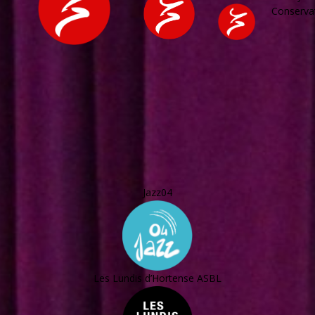
Conservat
Jazz04
Les Lundis d’Hortense ASBL